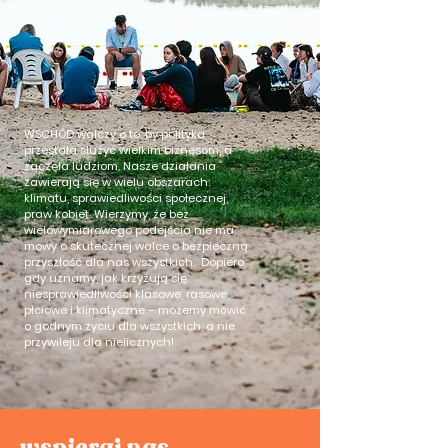
WSCHÓD walczy o to, by polityka 
przestała służyć wielkim biznesom, a 
zaczęła ludziom. Nasze działania 
zawierają się w wielu obszarach: 
klimatu, sprawiedliwości społecznej, 
praw kobiet. Wierzymy, że bez 
wielowymiarowego podejścia nie ma 
mowy o skutecznej walce o bezpieczną 
przyszłość dla nas wszystkich.  Dopiero 
gdy uznamy, jak krzyżują się 
niesprawiedliwości klasowe, rasowe, 
płciowe i klimatyczne – możemy mówić 
o godnym życiu dla wszystkich, a nie 
przywileju dla nielicznych!
wspieraj nas