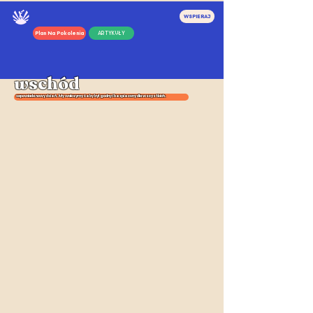
WSPIERAJ
Plan Na Pokolenia
ARTYKUŁY
wschód
zapowiada nowy dzień. My walczymy żeby był godny i bezpieczny dla wszystkich.