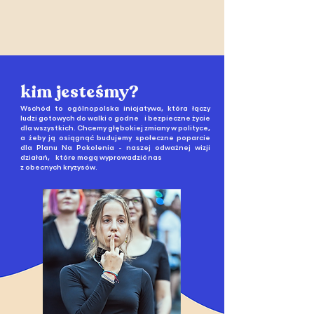
kim jesteśmy?
Wschód to ogólnopolska inicjatywa, która łączy
ludzi gotowych do walki
o godne i bezpieczne życie
dla wszystkich. Chcemy głębokiej zmiany w polityce,
a żeby ją osiągnąć budujemy społeczne poparcie
dla Planu Na Pokolenia - naszej odważnej wizji
działań, które mogą wyprowadzić nas
z obecnych kryzysów.