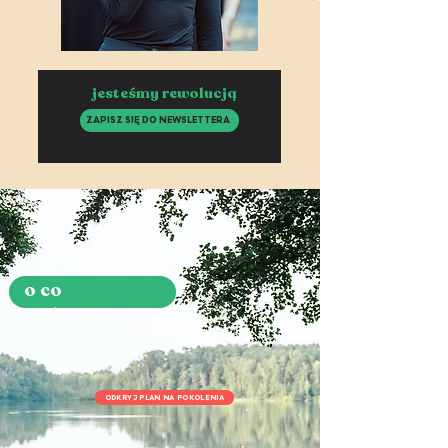
jesteśmy rewolucją
ZAPISZ SIĘ DO NEWSLETTERA
o co
walczymy?
ODKRYJ PLAN NA POKOLENIA