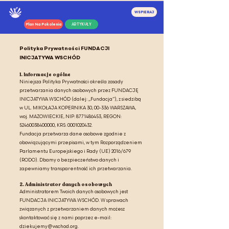
WSPIERAJ
Plan Na Pokolenia
ARTYKUŁY
Polityka Prywatności FUNDACJI
INICJATYWA WSCHÓD
1. Informacje ogólne
Niniejsza Polityka Prywatności określa zasady
przetwarzania danych osobowych przez FUNDACJĘ
INICJATYWA WSCHÓD (dalej: „Fundacja”), z siedzibą
w UL. MIKOŁAJA KOPERNIKA 30, 00-336 WARSZAWA,
woj. MAZOWIECKIE, NIP:
8771486453
, REGON:
52460038400000
, KRS:
0001020432
.
Fundacja przetwarza dane osobowe zgodnie z
obowiązującymi przepisami, w tym Rozporządzeniem
Parlamentu Europejskiego i Rady (UE) 2016/679
(RODO). Dbamy o bezpieczeństwo danych i
zapewniamy transparentność ich przetwarzania.
2. Administrator danych osobowych
Administratorem Twoich danych osobowych jest
FUNDACJA INICJATYWA WSCHÓD. W sprawach
związanych z przetwarzaniem danych możesz
skontaktować się z nami poprzez e-mail:
dziekujemy@wschod.org
.