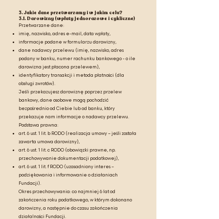
3. Jakie dane przetwarzamy i w jakim celu?
3.1. Darowizny (wpłaty jednorazowe i cykliczne)
Przetwarzane dane:
imię, nazwisko, adres e-mail, data wpłaty,
informacje podane w formularzu darowizny,
dane nadawcy przelewu (imię, nazwisko, adres
podany w banku, numer rachunku bankowego - o ile
darowizna jest płacona przelewem),
identyfikatory transakcji i metoda płatności (dla
obsługi zwrotów).
Jeśli przekazujesz darowiznę poprzez przelew
bankowy, dane osobowe mogą pochodzić
bezpośrednio od Ciebie lub od banku, który
przekazuje nam informacje o nadawcy przelewu.
Podstawa prawna:
art. 6 ust. 1 lit. b RODO (realizacja umowy – jeśli została
zawarta umowa darowizny),
art. 6 ust. 1 lit. c RODO (obowiązki prawne, np.
przechowywanie dokumentacji podatkowej),
art. 6 ust. 1 lit. f RODO (uzasadniony interes –
podziękowania i informowanie o działaniach
Fundacji).
Okres przechowywania: co najmniej 6 lat od
zakończenia roku podatkowego, w którym dokonano
darowizny, a następnie do czasu zakończenia
działalności Fundacji.