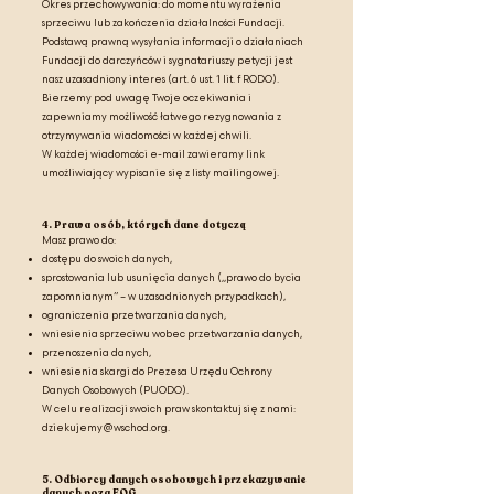
Okres przechowywania: do momentu wyrażenia
sprzeciwu lub zakończenia działalności Fundacji.
Podstawą prawną wysyłania informacji o działaniach
Fundacji do darczyńców i sygnatariuszy petycji jest
nasz uzasadniony interes (art. 6 ust. 1 lit. f RODO).
Bierzemy pod uwagę Twoje oczekiwania i
zapewniamy możliwość łatwego rezygnowania z
otrzymywania wiadomości w każdej chwili.
W każdej wiadomości e-mail zawieramy link
umożliwiający wypisanie się z listy mailingowej.
4. Prawa osób, których dane dotyczą
Masz prawo do:
dostępu do swoich danych,
sprostowania lub usunięcia danych („prawo do bycia
zapomnianym” – w uzasadnionych przypadkach),
ograniczenia przetwarzania danych,
wniesienia sprzeciwu wobec przetwarzania danych,
przenoszenia danych,
wniesienia skargi do Prezesa Urzędu Ochrony
Danych Osobowych (PUODO).
W celu realizacji swoich praw skontaktuj się z nami:
dziekujemy@wschod.org
.
5. Odbiorcy danych osobowych i przekazywanie
danych poza EOG