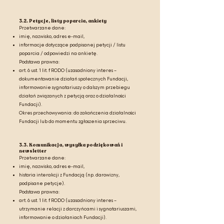
3.2. Petycje, listy poparcia, ankiety
Przetwarzane dane:
imię, nazwisko, adres e-mail,
informacje dotyczące podpisanej petycji / listu
poparcia / odpowiedzi na ankietę.
Podstawa prawna:
art. 6 ust. 1 lit. f RODO (uzasadniony interes –
dokumentowanie działań społecznych Fundacji,
informowanie sygnatariuszy o dalszym przebiegu
działań związanych z petycją oraz o działalności
Fundacji).
Okres przechowywania: do zakończenia działalności
Fundacji lub do momentu zgłoszenia sprzeciwu.
3.3. Komunikacja, wysyłka podziękowań i
newsletter
Przetwarzane dane:
imię, nazwisko, adres e-mail,
historia interakcji z Fundacją (np. darowizny,
podpisane petycje).
Podstawa prawna:
art. 6 ust. 1 lit. f RODO (uzasadniony interes –
utrzymanie relacji z darczyńcami i sygnatariuszami,
informowanie o działaniach Fundacji).